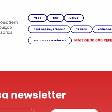
IVECO
TRW
VOLVO
ões; Semi-
ibuição
CARROÇARIA / REBOQUE
TRAILOR
AFINADOR
sórios
MAIS DE 30 000 REF
PESQUISAR REFERÊNCIAS
a newsletter