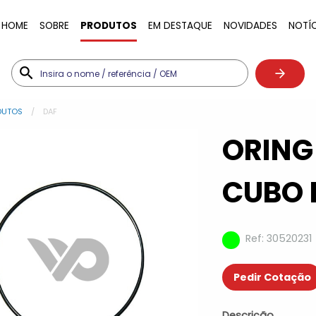
HOME
SOBRE
PRODUTOS
EM DESTAQUE
NOVIDADES
NOTÍ
DUTOS
DAF
ORING
CUBO 
Ref: 30520231
Pedir Cotação
Descrição