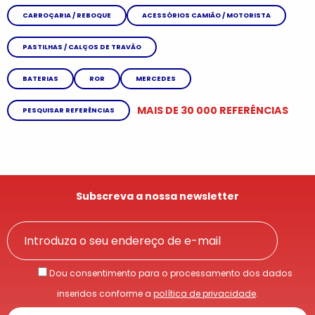
CARROÇARIA / REBOQUE
ACESSÓRIOS CAMIÃO / MOTORISTA
PASTILHAS / CALÇOS DE TRAVÃO
BATERIAS
ROR
MERCEDES
MAIS DE 30 000 REFERÊNCIAS
PESQUISAR REFERÊNCIAS
Subscreva a nossa newsletter
Dou consentimento para o processamento dos dados
inseridos conforme a
política de privacidade
.