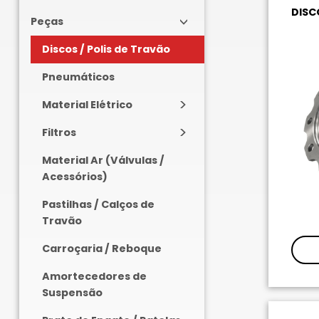
DISC
Peças
Discos / Polis de Travão
Pneumáticos
Material Elétrico
Filtros
Material Ar (Válvulas /
Acessórios)
Pastilhas / Calços de
Travão
Carroçaria / Reboque
Amortecedores de
Suspensão