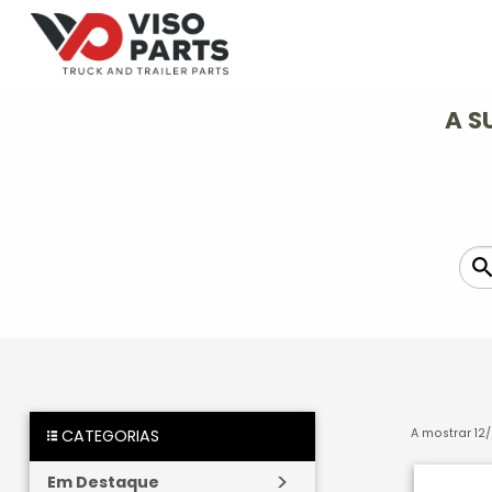
A S
A mostrar
12
/
CATEGORIAS
Em Destaque