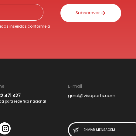
Subscrever
dos inseridos conforme a
ne
E-mail
32 471 427
geral@visoparts.com
 para rede fixa nacional
ENVIAR MENSAGEM