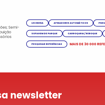
LECINENA
AFINADORES AUTOMÁTICOS
PNEU
ões; Semi-
ibuição
SOFAGEM DE PARQUE
CARROÇARIA / REBOQUE
sórios
MAIS DE 30 000 REF
PESQUISAR REFERÊNCIAS
a newsletter