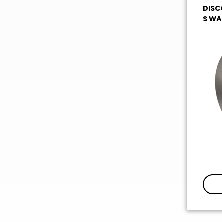
DISC
S WA