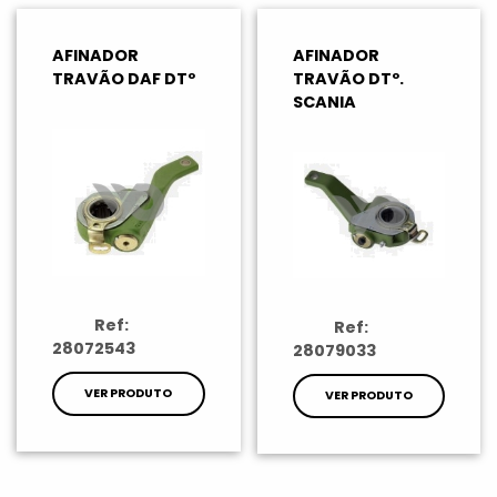
AFINADOR
AFINADOR
TRAVÃO DAF DTº
TRAVÃO DTº.
SCANIA
Ref:
Ref:
28072543
28079033
VER PRODUTO
VER PRODUTO