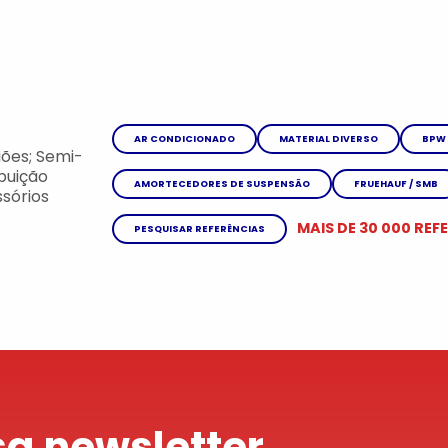
AR CONDICIONADO
MATERIAL DIVERSO
BPW
ões; Semi-
ibuição
AMORTECEDORES DE SUSPENSÃO
FRUEHAUF / SMB
sórios
MAIS DE 30 000 REF
PESQUISAR REFERÊNCIAS
a newsletter