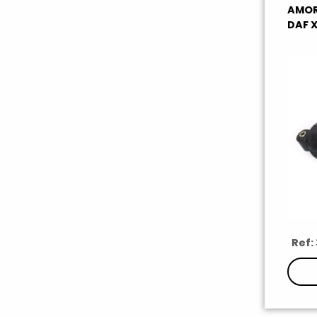
AMOR
DAF X
Ref: