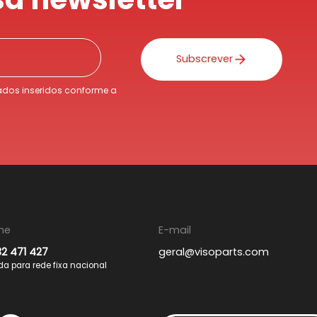
Subscrever
dos inseridos conforme a
ne
E-mail
32 471 427
geral@visoparts.com
 para rede fixa nacional