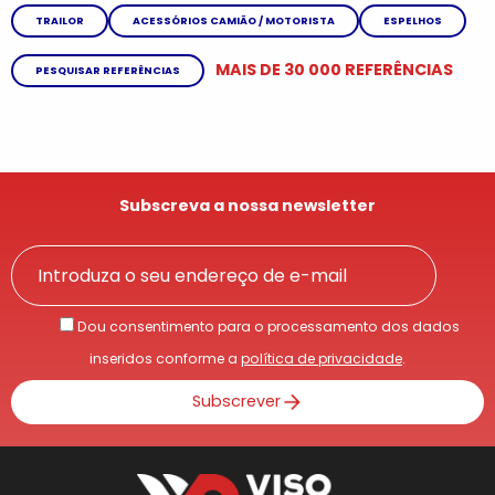
TRAILOR
ACESSÓRIOS CAMIÃO / MOTORISTA
ESPELHOS
MAIS DE 30 000 REFERÊNCIAS
PESQUISAR REFERÊNCIAS
Subscreva a nossa newsletter
Dou consentimento para o processamento dos dados
inseridos conforme a
política de privacidade
.
Subscrever