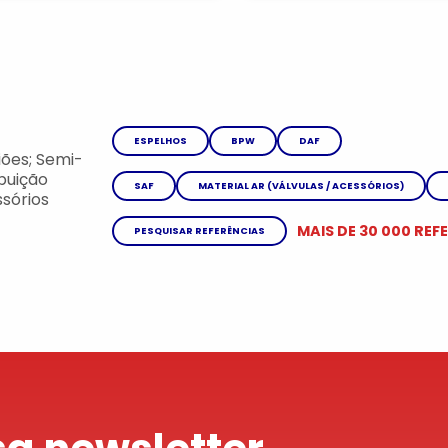
ESPELHOS
BPW
DAF
ões; Semi-
ibuição
SAF
MATERIAL AR (VÁLVULAS / ACESSÓRIOS)
sórios
MAIS DE 30 000 REF
PESQUISAR REFERÊNCIAS