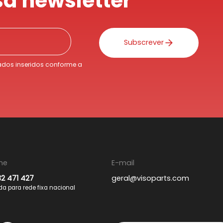
a newsletter
Subscrever
dos inseridos conforme a
ne
E-mail
32 471 427
geral@visoparts.com
 para rede fixa nacional