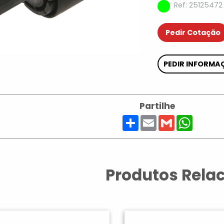
Ref: 25125472
Pedir Cotação
PEDIR INFORMA
Partilhe
Share
Email
Gmail
Whats
Produtos Rela