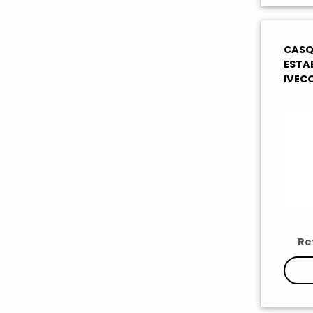
CASQ
ESTA
IVEC
Ref