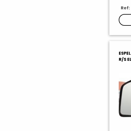
Ref:
ESPE
R/S E