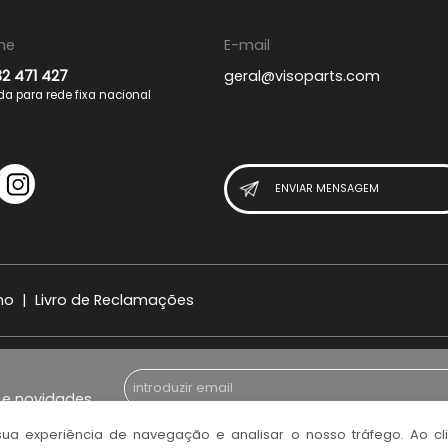
ne
E-mail
32 471 427
geral@visoparts.com
 para rede fixa nacional
ENVIAR MENSAGEM
mo
|
Livro de Reclamações
gal
© 2
e novidades
sua experiência de navegação e analisar o nosso tráfego. Ao cl