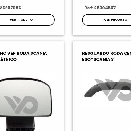
 25297986
Ref: 25304657
VER PRODUTO
VER PRODUTO
LHO VER RODA SCANIA
RESGUARDO RODA CE
LÉTRICO
ESQº SCANIA S