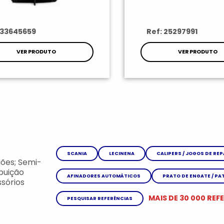
 33645659
Ref: 25297991
VER PRODUTO
VER PRODUTO
SCANIA
LECINENA
CALIPERS / JOGOS DE RE
ões; Semi-
ibuição
AFINADORES AUTOMÁTICOS
PRATO DE ENGATE / PA
sórios
MAIS DE 30 000 REF
PESQUISAR REFERÊNCIAS