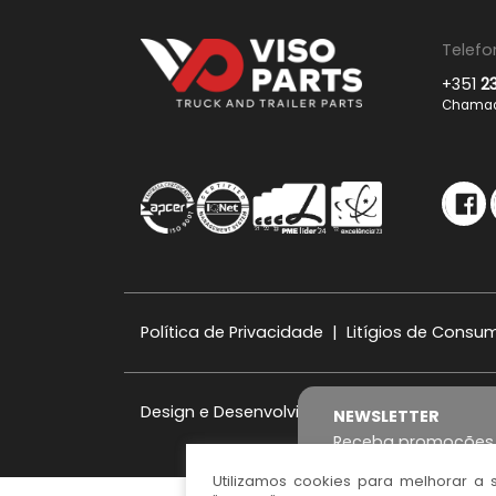
Telefo
+351
2
Chamada
Política de Privacidade
|
Litígios de Consu
Design e Desenvolvimento:
iesolutions Portu
NEWSLETTER
Receba promoções 
Utilizamos cookies para melhorar a 