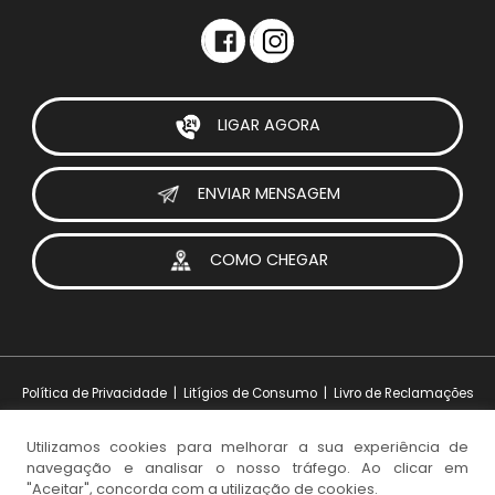
LIGAR AGORA
ENVIAR MENSAGEM
COMO CHEGAR
Política de Privacidade
|
Litígios de Consumo
|
Livro de Reclamações
Utilizamos cookies para melhorar a sua experiência de
navegação e analisar o nosso tráfego. Ao clicar em
Design e Desenvolvimento:
iesolutions Portugal
"Aceitar", concorda com a utilização de cookies.
© 2026 Visoparts. Todos os direitos reservados.