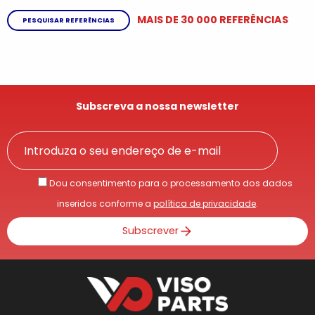
MAIS DE 30 000 REFERÊNCIAS
PESQUISAR REFERÊNCIAS
Subscreva a nossa newsletter
Dou consentimento para o processamento dos dados
inseridos conforme a
política de privacidade
.
Subscrever