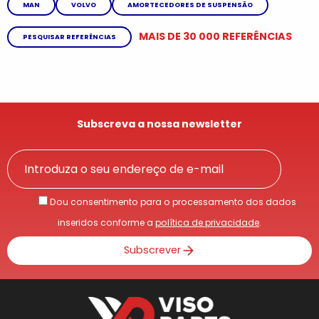
MAN
VOLVO
AMORTECEDORES DE SUSPENSÃO
MAIS DE 30 000 REFERÊNCIAS
PESQUISAR REFERÊNCIAS
Subscreva a nossa newsletter
Dou consentimento para o processamento dos dados
inseridos conforme a
política de privacidade
.
Subscrever