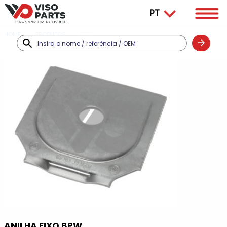
HOME
PRODUTOS
BPW
ANILHA EIXO BPW