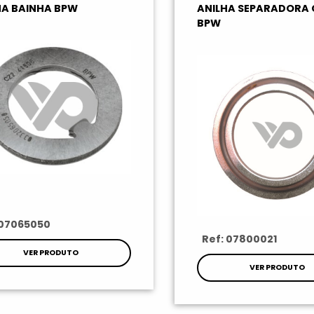
HA BAINHA BPW
ANILHA SEPARADORA
BPW
 07065050
Ref: 07800021
VER PRODUTO
VER PRODUTO