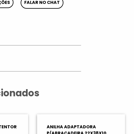
ÇÕES
FALAR NO CHAT
App
cionados
ETENTOR
ANILHA ADAPTADORA
P/ABRAÇADEIRA 22X38X10