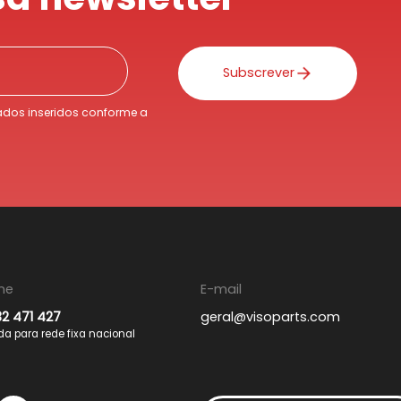
Subscrever
dos inseridos conforme a
ne
E-mail
32 471 427
geral@visoparts.com
 para rede fixa nacional