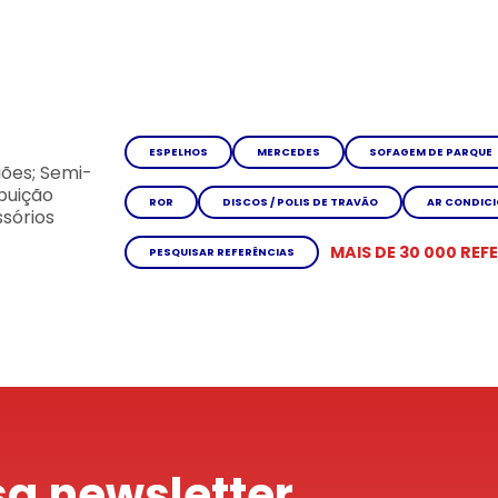
ESPELHOS
MERCEDES
SOFAGEM DE PARQUE
ões; Semi-
ibuição
ROR
DISCOS / POLIS DE TRAVÃO
AR CONDIC
sórios
MAIS DE 30 000 REF
PESQUISAR REFERÊNCIAS
a newsletter