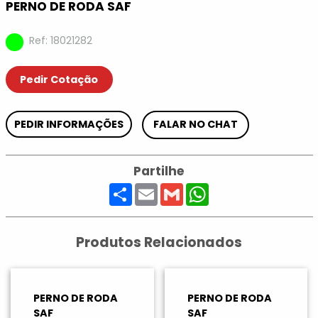
PERNO DE RODA SAF
Ref: 18021282
Pedir Cotação
PEDIR INFORMAÇÕES
FALAR NO CHAT
Partilhe
Share
Email
Gmail
WhatsApp
Produtos Relacionados
PERNO DE RODA
PERNO DE RODA
SAF
SAF