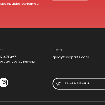
dos inseridos conforme a
ne
E-mail
32 471 427
geral@visoparts.com
 para rede fixa nacional
ENVIAR MENSAGEM