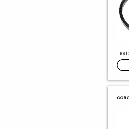
Ref
CORO