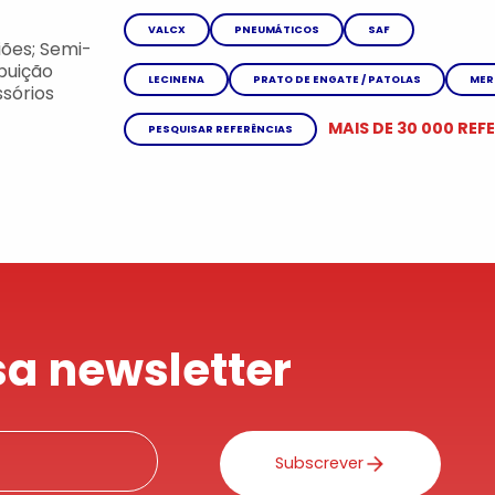
VALCX
PNEUMÁTICOS
SAF
ões; Semi-
ibuição
LECINENA
PRATO DE ENGATE / PATOLAS
MER
sórios
MAIS DE 30 000 REF
PESQUISAR REFERÊNCIAS
a newsletter
Subscrever