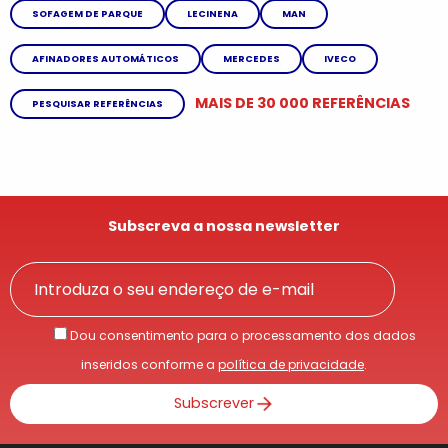
SOFAGEM DE PARQUE
LECINENA
MAN
AFINADORES AUTOMÁTICOS
MERCEDES
IVECO
MAIS DE 30 000 REFERÊNCIAS
PESQUISAR REFERÊNCIAS
Subscreva a nossa newsletter
Dou consentimento para o processamento dos dados
inseridos conforme a
política de privacidade
.
Subscrever