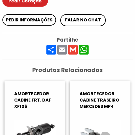
Pedir Cotação
PEDIR INFORMAÇÕES
FALAR NO CHAT
Partilhe
Share
Email
Gmail
WhatsApp
Produtos Relacionados
AMORTECEDOR
AMORTECEDOR
CABINE FRT. DAF
CABINE TRASEIRO
XF106
MERCEDES MP4