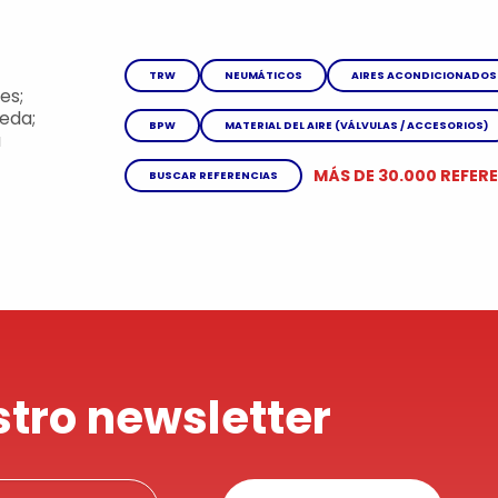
TRW
NEUMÁTICOS
AIRES ACONDICIONADOS
es;
eda;
BPW
MATERIAL DEL AIRE (VÁLVULAS / ACCESORIOS)
a
MÁS DE 30.000 REFER
BUSCAR REFERENCIAS
stro newsletter