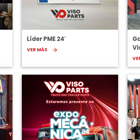
Líder PME 24'
Ga
Vi
VER MÁS
VE