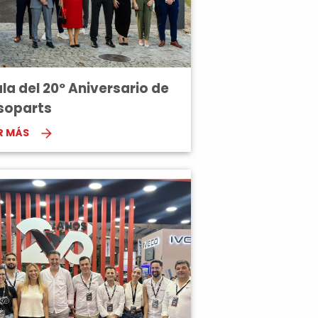
la del 20º Aniversario de
soparts
R MÁS