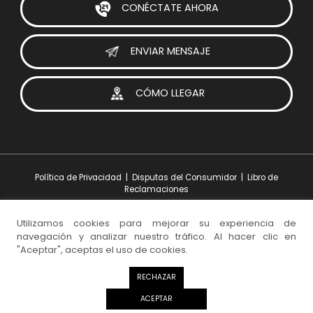
CONÉCTATE AHORA
ENVIAR MENSAJE
CÓMO LLEGAR
Política de Privacidad
|
Disputas del Consumidor
|
Libro de
Reclamaciones
Utilizamos cookies para mejorar su experiencia de
navegación y analizar nuestro tráfico. Al hacer clic en
Diseño y Desarrollo:
iesolutions Portugal
"Aceptar", aceptas el uso de cookies.
© 2026 Visoparts. Todos los derechos reservados.
NEWSLETTER
RECHAZAR
ACEPTAR