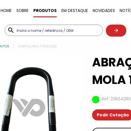
HOME
SOBRE
PRODUTOS
EM DESTAQUE
NOVIDADES
NOTÍ
DUTOS
CARROÇARIA / REBOQUE
ABRAÇ
MOLA 
Ref: 23824280
Pedir Cotação