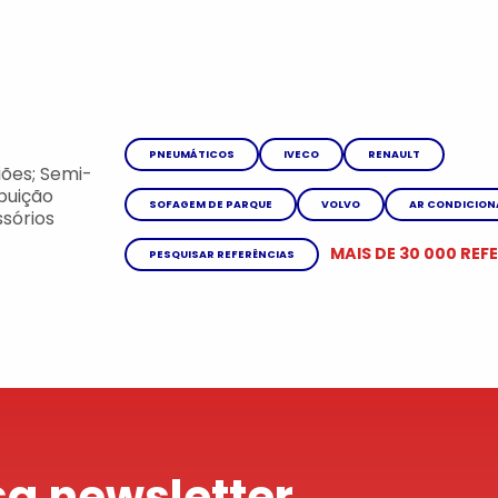
PNEUMÁTICOS
IVECO
RENAULT
ões; Semi-
ibuição
SOFAGEM DE PARQUE
VOLVO
AR CONDICIO
sórios
MAIS DE 30 000 REF
PESQUISAR REFERÊNCIAS
a newsletter