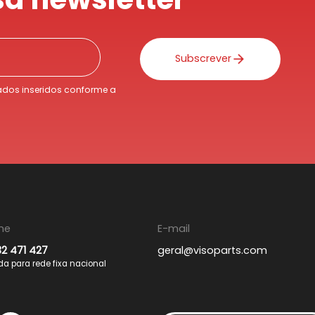
Subscrever
dos inseridos conforme a
ne
E-mail
32 471 427
geral@visoparts.com
 para rede fixa nacional