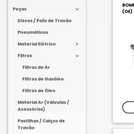
BOMB
Peças
(OE)
Discos / Polis de Travão
Pneumáticos
Material Elétrico
Filtros
Filtros de Ar
Filtros de Gasóleo
Filtros de Óleo
Material Ar (Válvulas /
Acessórios)
Pastilhas / Calços de
Travão