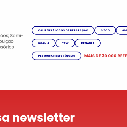
CALIPERS / JOGOS DE REPARAÇÃO
IVECO
AM
ões; Semi-
ibuição
SCANIA
TRW
RENAULT
sórios
MAIS DE 30 000 REF
PESQUISAR REFERÊNCIAS
a newsletter