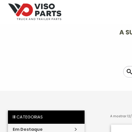
A S
A mostrar
12
/
CATEGORIAS
Em Destaque