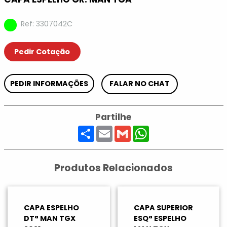
Ref: 3307042C
Pedir Cotação
PEDIR INFORMAÇÕES
FALAR NO CHAT
Partilhe
Share
Email
Gmail
WhatsApp
Produtos Relacionados
CAPA ESPELHO
CAPA SUPERIOR
DTª MAN TGX
ESQª ESPELHO