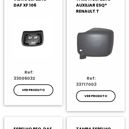
DAF XF 106
AUXILIAR ESQª
RENAULT T
Ref:
33006032
Ref:
33717003
VER PRODUTO
VER PRODUTO