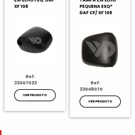
ESPELHO PEQ. DAF
TAMPA ESPELHO
XF 106
PEQUENA ESQª
DAF CF/ XF 106
Ref:
33007033
Ref:
33048070
VER PRODUTO
VER PRODUTO