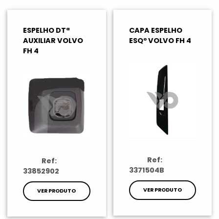
ESPELHO DTª
CAPA ESPELHO
AUXILIAR VOLVO
ESQº VOLVO FH 4
FH 4
Ref:
Ref:
3371504B
33852902
VER PRODUTO
VER PRODUTO