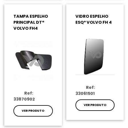
TAMPA ESPELHO
VIDRO ESPELHO
PRINCIPAL DTª
ESQº VOLVO FH 4
VOLVO FH4
Ref:
Ref:
33061501
33870902
VER PRODUTO
VER PRODUTO