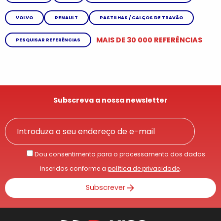
VOLVO
RENAULT
PASTILHAS / CALÇOS DE TRAVÃO
MAIS DE 30 000 REFERÊNCIAS
PESQUISAR REFERÊNCIAS
Subscreva a nossa newsletter
Dou consentimento para o processamento dos dados
inseridos conforme a
política de privacidade
.
Subscrever