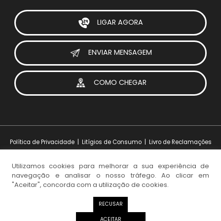
LIGAR AGORA
ENVIAR MENSAGEM
COMO CHEGAR
Política de Privacidade
|
Litígios de Consumo
|
Livro de Reclamações
Utilizamos cookies para melhorar a sua experiência de
navegação e analisar o nosso tráfego. Ao clicar em
Design e Desenvolvimento:
iesolutions Portugal
© 2026 Visoparts. Todos os direitos reservados.
"Aceitar", concorda com a utilização de cookies.
NEWSLETTER
RECUSAR
ACEITAR