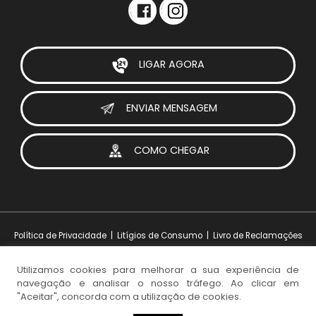
LIGAR AGORA
ENVIAR MENSAGEM
COMO CHEGAR
Política de Privacidade
|
Litígios de Consumo
|
Livro de Reclamações
Utilizamos cookies para melhorar a sua experiência de
navegação e analisar o nosso tráfego. Ao clicar em
Design e Desenvolvimento:
iesolutions Portugal
"Aceitar", concorda com a utilização de cookies.
© 2026 Visoparts. Todos os direitos reservados.
NEWSLETTER