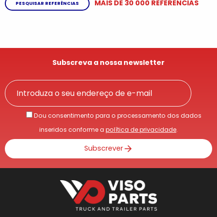
MAIS DE 30 000 REFERÊNCIAS
PESQUISAR REFERÊNCIAS
Subscreva a nossa newsletter
Dou consentimento para o processamento dos dados
inseridos conforme a
política de privacidade
.
Subscrever