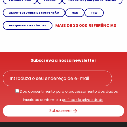
AMORTECEDORES DE SUSPENSÃO
MAN
TRW
MAIS DE 30 000 REFERÊNCIAS
PESQUISAR REFERÊNCIAS
Subscreva a nossa newsletter
Dou consentimento para o processamento dos dados
inseridos conforme a
política de privacidade
.
Subscrever