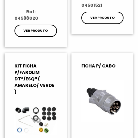
04501521
Ref:
04598020
VER PRODUTO
VER PRODUTO
KIT FICHA
FICHA P/ CABO
P/FAROLIM
DTª/ESQª (
AMARELO/ VERDE
)