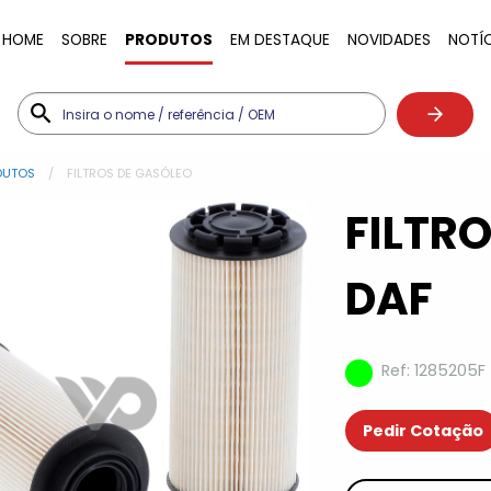
HOME
SOBRE
PRODUTOS
EM DESTAQUE
NOVIDADES
NOTÍ
DUTOS
FILTROS DE GASÓLEO
FILTR
DAF
Ref: 1285205F
Pedir Cotação