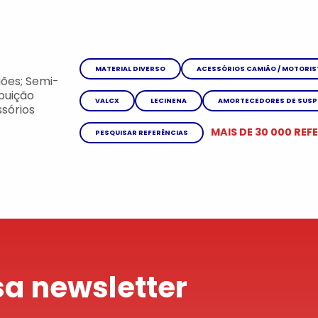
MATERIAL DIVERSO
ACESSÓRIOS CAMIÃO / MOTORIS
ões; Semi-
ibuição
VALCX
LECINENA
AMORTECEDORES DE SUS
sórios
MAIS DE 30 000 REF
PESQUISAR REFERÊNCIAS
a newsletter