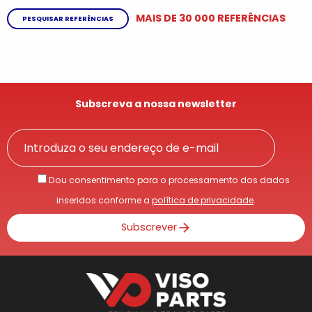
MAIS DE 30 000 REFERÊNCIAS
PESQUISAR REFERÊNCIAS
Subscreva a nossa newsletter
Dou consentimento para o processamento dos dados
inseridos conforme a
política de privacidade
.
Subscrever