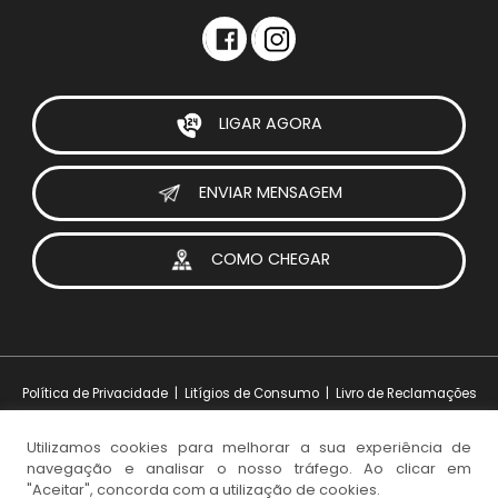
LIGAR AGORA
ENVIAR MENSAGEM
COMO CHEGAR
Política de Privacidade
|
Litígios de Consumo
|
Livro de Reclamações
Utilizamos cookies para melhorar a sua experiência de
navegação e analisar o nosso tráfego. Ao clicar em
Design e Desenvolvimento:
iesolutions Portugal
"Aceitar", concorda com a utilização de cookies.
© 2026 Visoparts. Todos os direitos reservados.