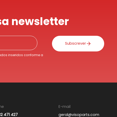
a newsletter
Subscrever
dos inseridos conforme a
ne
E-mail
32 471 427
geral@visoparts.com