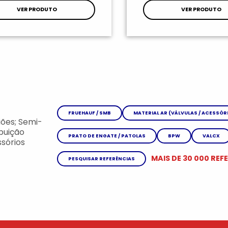
VER PRODUTO
VER PRODUTO
FRUEHAUF / SMB
MATERIAL AR (VÁLVULAS / ACESSÓR
ões; Semi-
ibuição
PRATO DE ENGATE / PATOLAS
BPW
VALCX
sórios
MAIS DE 30 000 REF
PESQUISAR REFERÊNCIAS