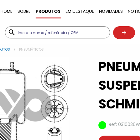
HOME
SOBRE
PRODUTOS
EM DESTAQUE
NOVIDADES
NOTÍ
DUTOS
PNEUMÁTICOS
PNEU
SUSP
SCHMI
Ref: 0310036W