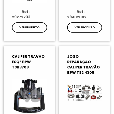
Ref:
Ref:
29272233
29402002
VER PRODUTO
VER PRODUTO
CALIPER TRAVAO
JOGO
ESQª BPW
REPARAÇÃO
TSB3709
CALIPER TRAVÃO
BPW TS2 4309