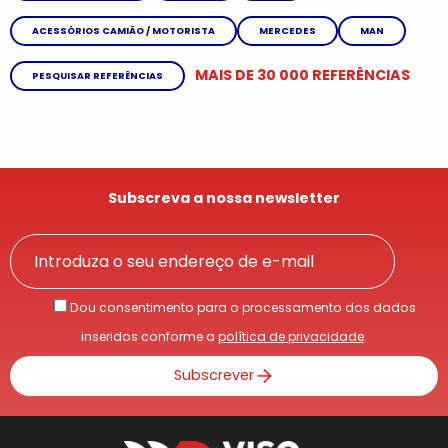
ACESSÓRIOS CAMIÃO / MOTORISTA
MERCEDES
MAN
MAIS DE 30 000 REFERÊNCIAS
PESQUISAR REFERÊNCIAS
Subscreva a nossa newsletter
Dou consentimento para o processamento dos dados
inseridos conforme a
política de privacidade
.
Subscrever