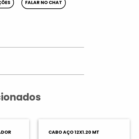
ÇÕES
FALAR NO CHAT
App
cionados
ADOR
CABO AÇO 12X1.20 MT