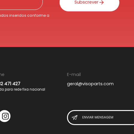
Subscrever
dos inseridos conforme a
ne
E-mail
32 471 427
geral@visoparts.com
 para rede fixa nacional
ENVIAR MENSAGEM