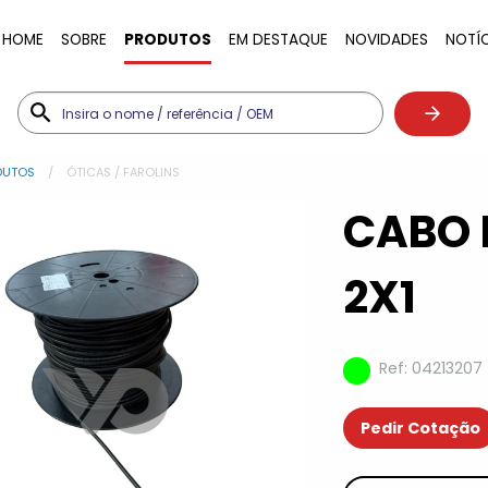
HOME
SOBRE
PRODUTOS
EM DESTAQUE
NOVIDADES
NOTÍ
DUTOS
ÓTICAS / FAROLINS
CABO 
2X1
Ref: 04213207
Pedir Cotação