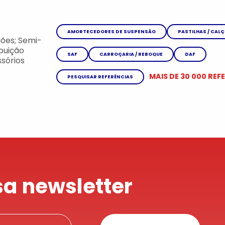
AMORTECEDORES DE SUSPENSÃO
PASTILHAS / CAL
ões; Semi-
ibuição
SAF
CARROÇARIA / REBOQUE
DAF
sórios
MAIS DE 30 000 REF
PESQUISAR REFERÊNCIAS
a newsletter