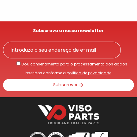
Subscreva a nossa newsletter
Dou consentimento para o processamento dos dados
inseridos conforme a
política de privacidade
.
Subscrever