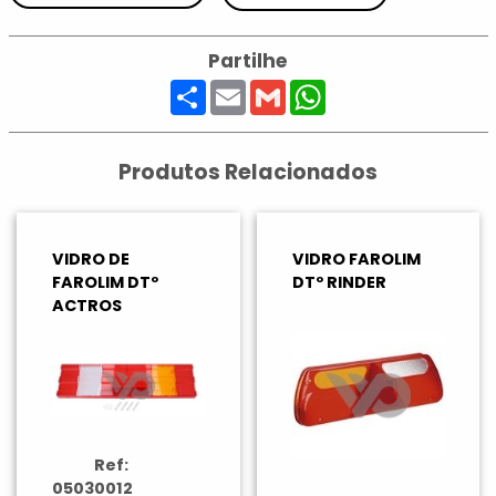
Partilhe
Share
Email
Gmail
WhatsApp
Produtos Relacionados
VIDRO DE
VIDRO FAROLIM
FAROLIM DTº
DTº RINDER
ACTROS
Ref:
05030012