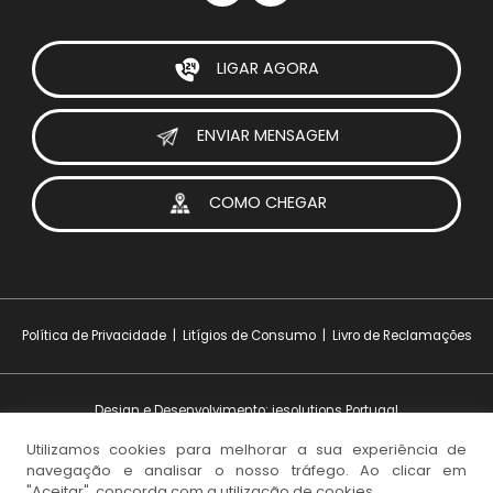
LIGAR AGORA
ENVIAR MENSAGEM
COMO CHEGAR
Política de Privacidade
|
Litígios de Consumo
|
Livro de Reclamações
Design e Desenvolvimento:
iesolutions Portugal
© 2026 Visoparts. Todos os direitos reservados.
Utilizamos cookies para melhorar a sua experiência de
navegação e analisar o nosso tráfego. Ao clicar em
"Aceitar", concorda com a utilização de cookies.