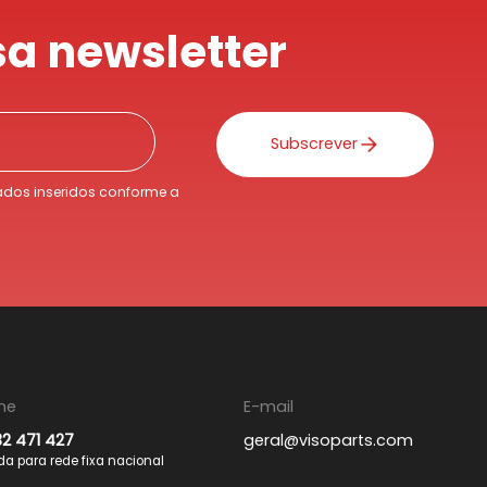
a newsletter
Subscrever
dos inseridos conforme a
ne
E-mail
32 471 427
geral@visoparts.com
 para rede fixa nacional