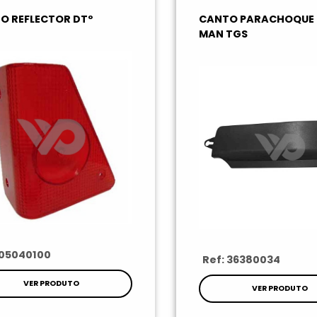
O REFLECTOR DTº
CANTO PARACHOQUE 
MAN TGS
 05040100
Ref: 36380034
VER PRODUTO
VER PRODUTO