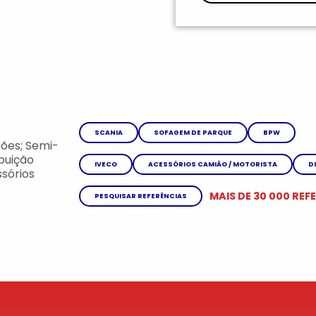
SCANIA
SOFAGEM DE PARQUE
BPW
ões; Semi-
ibuição
IVECO
ACESSÓRIOS CAMIÃO / MOTORISTA
D
sórios
MAIS DE 30 000 REF
PESQUISAR REFERÊNCIAS