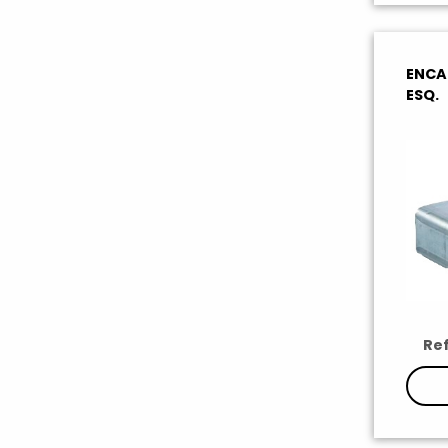
ENCA
ESQ.
Ref