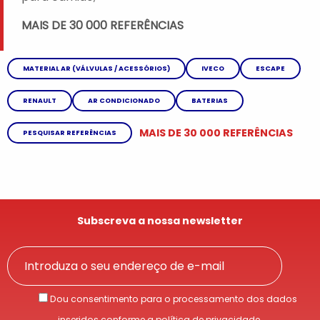
MAIS DE 30 000 REFERÊNCIAS
MATERIAL AR (VÁLVULAS / ACESSÓRIOS)
IVECO
ESCAPE
RENAULT
AR CONDICIONADO
BATERIAS
MAIS DE 30 000 REFERÊNCIAS
PESQUISAR REFERÊNCIAS
Subscreva a nossa newsletter
Dou consentimento para o processamento dos dados
inseridos conforme a
política de privacidade
.