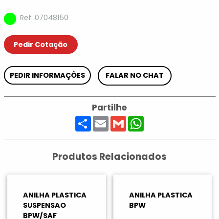
Ref: 07048150
Pedir Cotação
PEDIR INFORMAÇÕES
FALAR NO CHAT
Partilhe
Share
Email
Gmail
WhatsApp
Produtos Relacionados
ANILHA PLASTICA
ANILHA PLASTICA
SUSPENSAO
BPW
BPW/SAF