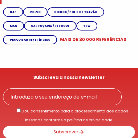
DAF
VOLVO
DISCOS / POLIS DE TRAVÃO
MAN
CARROÇARIA / REBOQUE
TRW
MAIS DE 30 000 REFERÊNCIAS
PESQUISAR REFERÊNCIAS
Subscreva a nossa newsletter
Dou consentimento para o processamento dos dados
inseridos conforme a
política de privacidade
.
Subscrever