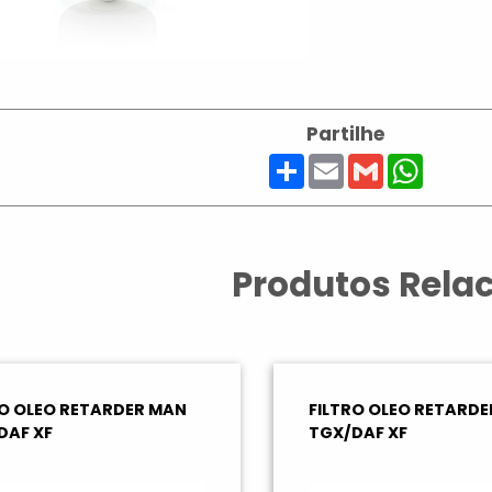
Partilhe
Share
Email
Gmail
Whats
Produtos Rela
RO OLEO RETARDER MAN
FILTRO OLEO RETARD
DAF XF
TGX/DAF XF