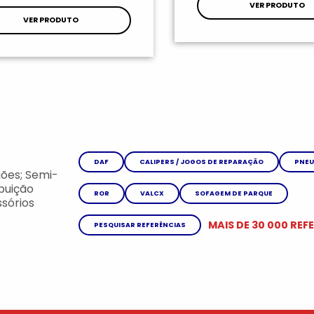
VER PRODUTO
VER PRODUTO
DAF
CALIPERS / JOGOS DE REPARAÇÃO
PNEU
ões; Semi-
ibuição
ROR
VALCX
SOFAGEM DE PARQUE
sórios
MAIS DE 30 000 REF
PESQUISAR REFERÊNCIAS