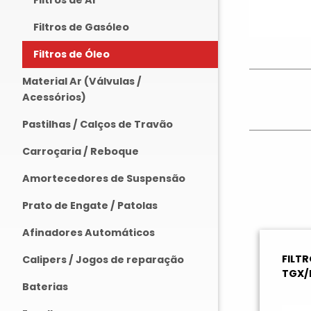
Filtros de Ar
Filtros de Gasóleo
Filtros de Óleo
Material Ar (Válvulas /
Acessórios)
Pastilhas / Calços de Travão
Carroçaria / Reboque
Amortecedores de Suspensão
Prato de Engate / Patolas
Afinadores Automáticos
FILT
Calipers / Jogos de reparação
TGX/
Baterias