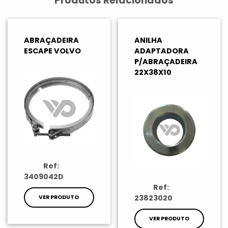
Produtos Relacionados
ABRAÇADEIRA
ANILHA
ESCAPE VOLVO
ADAPTADORA
P/ABRAÇADEIRA
22X38X10
Ref:
3409042D
Ref:
23823020
VER PRODUTO
VER PRODUTO