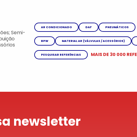
AR CONDICIONADO
DAF
PNEUMÁTICOS
ões; Semi-
ibuição
BPW
MATERIAL AR (VÁLVULAS / ACESSÓRIOS)
sórios
MAIS DE 30 000 REF
PESQUISAR REFERÊNCIAS
a newsletter