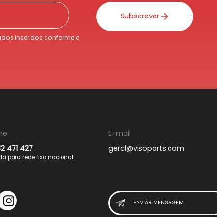
Subscrever
dos inseridos conforme a
ne
E-mail
32 471 427
geral@visoparts.com
 para rede fixa nacional
ENVIAR MENSAGEM