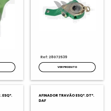
Ref: 28072539
VER PRODUTO
 ESQº.
AFINADOR TRAVÃO ESQº. DTº.
DAF