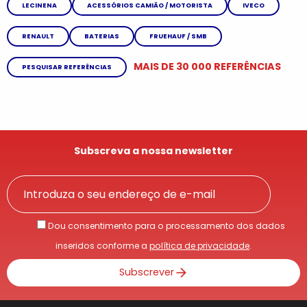
LECINENA
ACESSÓRIOS CAMIÃO / MOTORISTA
IVECO
RENAULT
BATERIAS
FRUEHAUF / SMB
MAIS DE 30 000 REFERÊNCIAS
PESQUISAR REFERÊNCIAS
Subscreva a nossa newsletter
Dou consentimento para o processamento dos dados
inseridos conforme a
política de privacidade
.
Subscrever