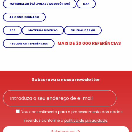
MATERIAL AR (VÁLVULAS / ACESSÓRIOS)
DAF
AR CONDICIONADO
SAF
MATERIAL DIVERSO
FRUEHAUF / SMB
MAIS DE 30 000 REFERÊNCIAS
PESQUISAR REFERÊNCIAS
Subscreva a nossa newsletter
Dou consentimento para o processamento dos dados
inseridos conforme a
política de privacidade
.
Subscrever