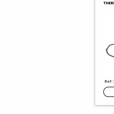
THER
Ref: