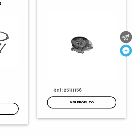
0
Ref: 25111156
VER PRODUTO