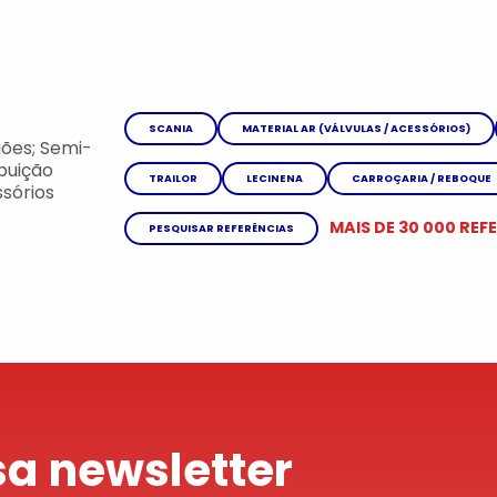
SCANIA
MATERIAL AR (VÁLVULAS / ACESSÓRIOS)
ões; Semi-
ibuição
TRAILOR
LECINENA
CARROÇARIA / REBOQUE
sórios
MAIS DE 30 000 REF
PESQUISAR REFERÊNCIAS
a newsletter