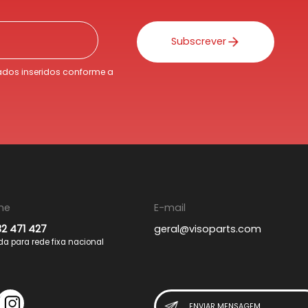
Subscrever
dos inseridos conforme a
ne
E-mail
32 471 427
geral@visoparts.com
 para rede fixa nacional
ENVIAR MENSAGEM