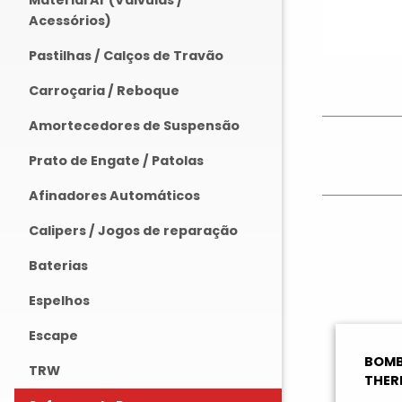
Material Ar (Válvulas /
Acessórios)
Pastilhas / Calços de Travão
Carroçaria / Reboque
Amortecedores de Suspensão
Prato de Engate / Patolas
Afinadores Automáticos
Calipers / Jogos de reparação
Baterias
Espelhos
Escape
BOMB
TRW
THER