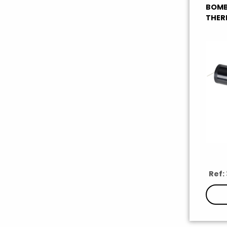
BOMB
THER
Ref: