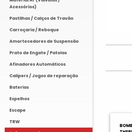
Material Ar (Válvulas /
Acessórios)
Pastilhas / Calços de Travão
Carroçaria / Reboque
Amortecedores de Suspensão
Prato de Engate / Patolas
Afinadores Automáticos
Calipers / Jogos de reparação
Baterias
Espelhos
Escape
TRW
BOMB
THER