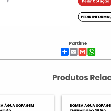
Pedir Cotação
PEDIR INFORMA
Partilhe
Share
Email
Gmail
Whats
Produtos Rela
A ÁGUA SOFAGEM
BOMBA AGUA SOFAG
MO 90
THERMO PRO 38/50