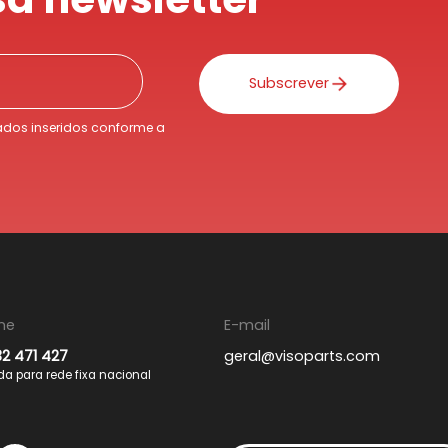
Subscrever
dos inseridos conforme a
ne
E-mail
32 471 427
geral@visoparts.com
 para rede fixa nacional