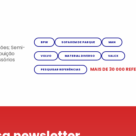
BPW
SOFAGEM DE PARQUE
MAN
ões; Semi-
ibuição
VOLVO
MATERIAL DIVERSO
VALCX
sórios
MAIS DE 30 000 REF
PESQUISAR REFERÊNCIAS
a newsletter