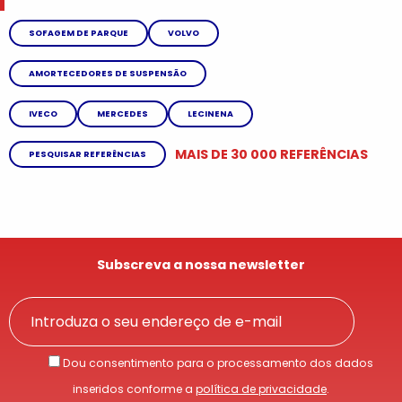
SOFAGEM DE PARQUE
VOLVO
AMORTECEDORES DE SUSPENSÃO
IVECO
MERCEDES
LECINENA
MAIS DE 30 000 REFERÊNCIAS
PESQUISAR REFERÊNCIAS
Subscreva a nossa newsletter
Dou consentimento para o processamento dos dados
inseridos conforme a
política de privacidade
.