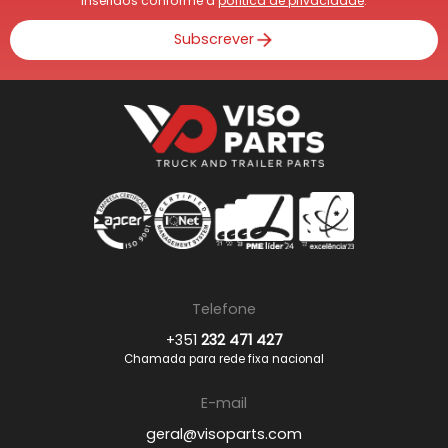
inseridos conforme a
política de privacidade
.
Subscrever
Telefone
+351
232 471 427
Chamada para rede fixa nacional
E-mail
geral@visoparts.com