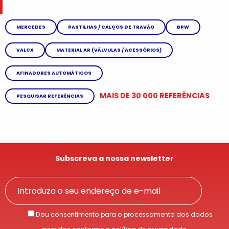
MERCEDES
PASTILHAS / CALÇOS DE TRAVÃO
BPW
VALCX
MATERIAL AR (VÁLVULAS / ACESSÓRIOS)
AFINADORES AUTOMÁTICOS
MAIS DE 30 000 REFERÊNCIAS
PESQUISAR REFERÊNCIAS
Subscreva a nossa newsletter
Dou consentimento para o processamento dos dados