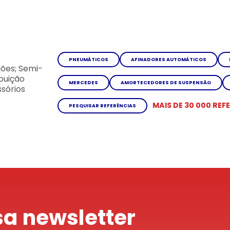
PNEUMÁTICOS
AFINADORES AUTOMÁTICOS
ões; Semi-
ibuição
MERCEDES
AMORTECEDORES DE SUSPENSÃO
sórios
MAIS DE 30 000 REF
PESQUISAR REFERÊNCIAS
a newsletter