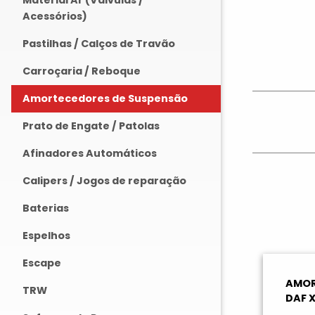
Material Ar (Válvulas /
Acessórios)
Pastilhas / Calços de Travão
Carroçaria / Reboque
Amortecedores de Suspensão
Prato de Engate / Patolas
Afinadores Automáticos
Calipers / Jogos de reparação
Baterias
Espelhos
Escape
AMOR
TRW
DAF X