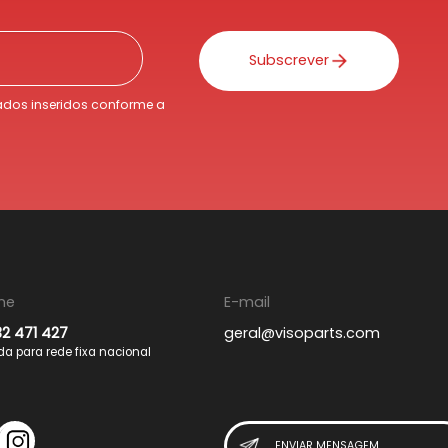
Subscrever
dos inseridos conforme a
ne
E-mail
32 471 427
geral@visoparts.com
 para rede fixa nacional
ENVIAR MENSAGEM