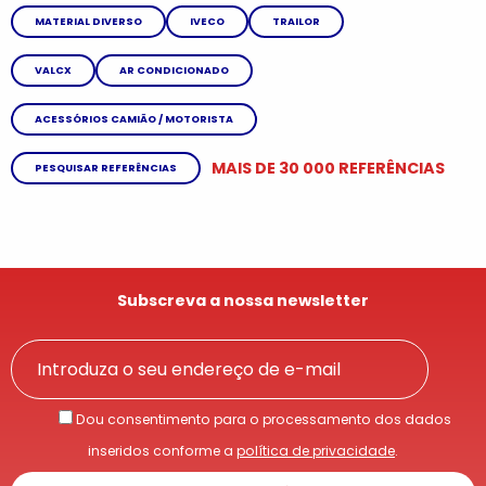
MATERIAL DIVERSO
IVECO
TRAILOR
VALCX
AR CONDICIONADO
ACESSÓRIOS CAMIÃO / MOTORISTA
MAIS DE 30 000 REFERÊNCIAS
PESQUISAR REFERÊNCIAS
Subscreva a nossa newsletter
Dou consentimento para o processamento dos dados
inseridos conforme a
política de privacidade
.