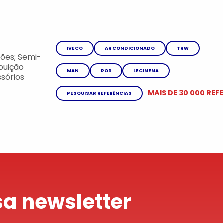
IVECO
AR CONDICIONADO
TRW
ões; Semi-
ibuição
MAN
ROR
LECINENA
sórios
MAIS DE 30 000 REF
PESQUISAR REFERÊNCIAS
a newsletter