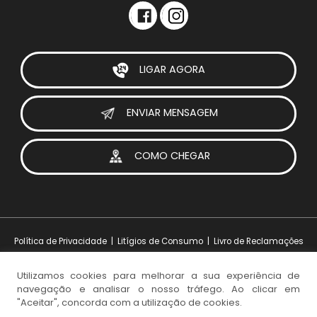
LIGAR AGORA
ENVIAR MENSAGEM
COMO CHEGAR
Política de Privacidade
|
Litígios de Consumo
|
Livro de Reclamações
Utilizamos cookies para melhorar a sua experiência de
navegação e analisar o nosso tráfego. Ao clicar em
Design e Desenvolvimento:
iesolutions Portugal
© 2026 Visoparts. Todos os direitos reservados.
"Aceitar", concorda com a utilização de cookies.
NEWSLETTER