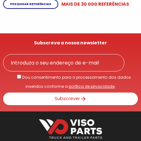
MAIS DE 30 000 REFERÊNCIAS
PESQUISAR REFERÊNCIAS
Subscreva a nossa newsletter
Dou consentimento para o processamento dos dados
inseridos conforme a
política de privacidade
.
Subscrever