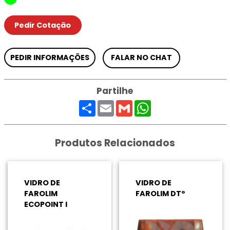
Pedir Cotação
PEDIR INFORMAÇÕES
FALAR NO CHAT
Partilhe
Share
Email
Gmail
WhatsApp
Produtos Relacionados
VIDRO DE
VIDRO DE
FAROLIM
FAROLIM DTº
ECOPOINT I