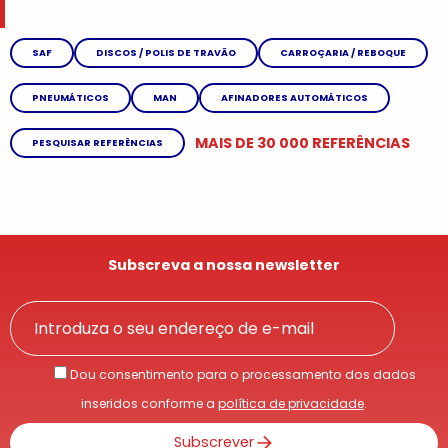
SAF
DISCOS / POLIS DE TRAVÃO
CARROÇARIA / REBOQUE
PNEUMÁTICOS
MAN
AFINADORES AUTOMÁTICOS
MAIS DE 30 000 REFERÊNCIAS
PESQUISAR REFERÊNCIAS
Subscreva a nossa newsletter
Dou consentimento para o processamento dos dados
inseridos conforme a
política de privacidade
.
Subscrever